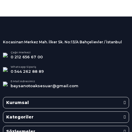
%100 Güvenli
Alışveriş
256Bit SSL sertifikası
İndirimli Ürünler
Tüm siparişleriniz 2 iş günü içerisinde
kargolanmaktadır.
Kocasinan Merkez Mah. İlker Sk. No:13/A Bahçelievler / İstanbul
Kredi Kartına Taksit
Süper
İndirimler
Tüm Kredi Kartlarına taksit
Çağrı Merkezi
0 212 656 67 00
seçenekleri
Her Ay Her
Kategoride
Whatsapp Sipariş
0 544 262 88 89
E-Mail Adresimiz
baysanotoaksesuar@gmail.com
Kurumsal
Kategoriler
Sözleşmeler