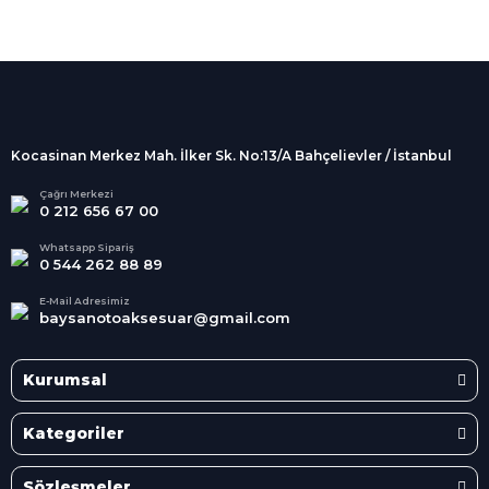
%100 Güvenli
Alışveriş
256Bit SSL sertifikası
İndirimli Ürünler
Tüm siparişleriniz 2 iş günü içerisinde
kargolanmaktadır.
Kocasinan Merkez Mah. İlker Sk. No:13/A Bahçelievler / İstanbul
Kredi Kartına Taksit
Süper
İndirimler
Tüm Kredi Kartlarına taksit
Çağrı Merkezi
0 212 656 67 00
seçenekleri
Her Ay Her
Kategoride
Whatsapp Sipariş
0 544 262 88 89
E-Mail Adresimiz
baysanotoaksesuar@gmail.com
Kurumsal
Kategoriler
Sözleşmeler