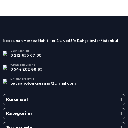
%100 Güvenli
Alışveriş
256Bit SSL sertifikası
İndirimli Ürünler
Tüm siparişleriniz 2 iş günü içerisinde
kargolanmaktadır.
Kocasinan Merkez Mah. İlker Sk. No:13/A Bahçelievler / İstanbul
Kredi Kartına Taksit
Süper
İndirimler
Tüm Kredi Kartlarına taksit
Çağrı Merkezi
0 212 656 67 00
seçenekleri
Her Ay Her
Kategoride
Whatsapp Sipariş
0 544 262 88 89
E-Mail Adresimiz
baysanotoaksesuar@gmail.com
Kurumsal
Kategoriler
Sözleşmeler