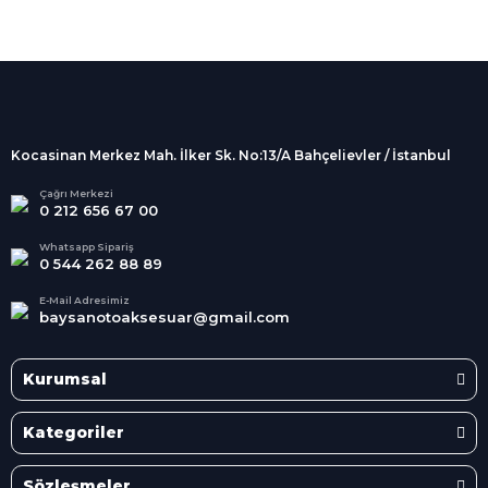
%100 Güvenli
Alışveriş
256Bit SSL sertifikası
İndirimli Ürünler
Tüm siparişleriniz 2 iş günü içerisinde
kargolanmaktadır.
Kocasinan Merkez Mah. İlker Sk. No:13/A Bahçelievler / İstanbul
Kredi Kartına Taksit
Süper
İndirimler
Tüm Kredi Kartlarına taksit
Çağrı Merkezi
0 212 656 67 00
seçenekleri
Her Ay Her
Kategoride
Whatsapp Sipariş
0 544 262 88 89
E-Mail Adresimiz
baysanotoaksesuar@gmail.com
Kurumsal
Kategoriler
Sözleşmeler