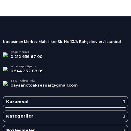
%100 Güvenli
Alışveriş
256Bit SSL sertifikası
İndirimli Ürünler
Tüm siparişleriniz 2 iş günü içerisinde
kargolanmaktadır.
Kocasinan Merkez Mah. İlker Sk. No:13/A Bahçelievler / İstanbul
Kredi Kartına Taksit
Süper
İndirimler
Tüm Kredi Kartlarına taksit
Çağrı Merkezi
0 212 656 67 00
seçenekleri
Her Ay Her
Kategoride
Whatsapp Sipariş
0 544 262 88 89
E-Mail Adresimiz
baysanotoaksesuar@gmail.com
Kurumsal
Kategoriler
Sözleşmeler