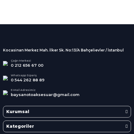
%100 Güvenli
Alışveriş
256Bit SSL sertifikası
İndirimli Ürünler
Tüm siparişleriniz 2 iş günü içerisinde
kargolanmaktadır.
Kocasinan Merkez Mah. İlker Sk. No:13/A Bahçelievler / İstanbul
Kredi Kartına Taksit
Süper
İndirimler
Tüm Kredi Kartlarına taksit
Çağrı Merkezi
0 212 656 67 00
seçenekleri
Her Ay Her
Kategoride
Whatsapp Sipariş
0 544 262 88 89
E-Mail Adresimiz
baysanotoaksesuar@gmail.com
Kurumsal
Kategoriler