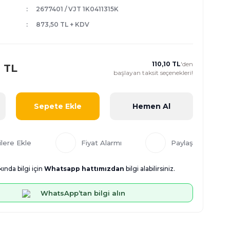
2677401 / VJT 1K0411315K
873,50 TL + KDV
110,10 TL
'den
0 TL
başlayan taksit seçenekleri!
Sepete Ekle
Hemen Al
Fiyat Alarmı
Paylaş
ında bilgi için
Whatsapp hattımızdan
bilgi alabilirsiniz.
WhatsApp’tan bilgi alın