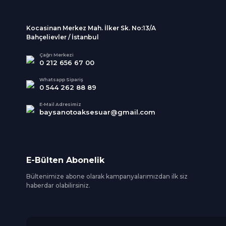
Kocasinan Merkez Mah. İlker Sk. No:13/A
Bahçelievler / İstanbul
Çağrı Merkezi
0 212 656 67 00
Whatsapp Sipariş
0 544 262 88 89
E-Mail Adresimiz
baysanotoaksesuar@gmail.com
E-Bülten Abonelik
Bültenimize abone olarak kampanyalarımızdan ilk siz
haberdar olabilirsiniz.