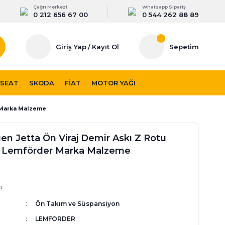
Çağrı Merkezi
Whatsapp Sipariş
0 212 656 67 00
0 544 262 88 89
Giriş Yap
/
Kayıt Ol
Sepetim
SEAT
SKODA
FIAT
MOTOR YAĞI
r Marka Malzeme
n Jetta Ön Viraj Demir Askı Z Rotu
4 Lemförder Marka Malzeme
p
Ön Takım ve Süspansiyon
LEMFORDER