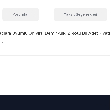
Yorumlar
Taksit Seçenekleri
açlara Uyumlu Ön Viraj Demir Askı Z Rotu Bir Adet Fiyatı
r.
 konularda yetersiz gördüğünüz noktaları öneri formunu kullanarak tara
Bu ürüne ilk yorumu siz yapın!
Yorum Yaz
Kredi Kartına Taksit
nü içerisinde
Tüm Kredi Kartlarına taksit
seçenekleri