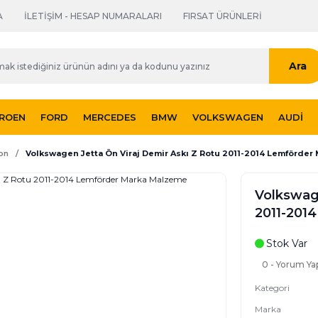
A
İLETİŞİM - HESAP NUMARALARI
FIRSAT ÜRÜNLERİ
Ara
TROEN
FORD
MERCEDES
BMW
VOLKSWAGEN
AUDI
on
Volkswagen Jetta Ön Viraj Demir Askı Z Rotu 2011-2014 Lemförde
Volkswage
2011-201
Stok Var
0 - Yorum Ya
Kategori
Marka