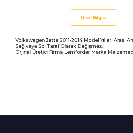
Ürün Bilgisi
Volkswagen Jetta 2011-2014 Model Yılları Arası Ar
Sağ veya Sol Taraf Olarak Değişmez.
Orjinal Üretici Firma Lemförder Marka Malzemedi
Bu ürünün fiyat bilgisi, resim, ürün açıklamalarında ve diğer
Görüş ve önerileriniz için teşekkür ederiz.
Ürün resmi kalitesiz, bozuk veya görüntülenemiyor.
Ürün açıklamasında eksik bilgiler bulunuyor.
%100 Güvenli
İndirimli Ürünler
Ürün bilgilerinde hatalar bulunuyor.
Alışveriş
Tüm siparişleriniz 2 iş gü
Ürün fiyatı diğer sitelerden daha pahalı.
256Bit SSL sertifikası
kargolanmaktadır.
Bu ürüne benzer farklı alternatifler olmalı.