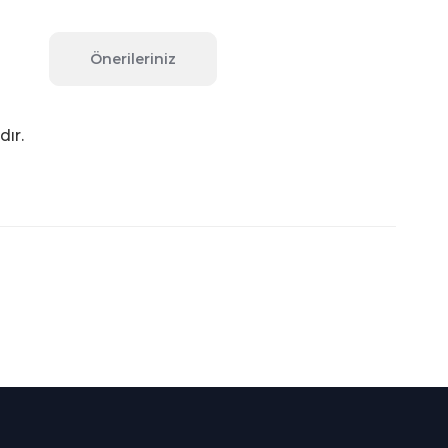
Önerileriniz
dır.
fımıza iletebilirsiniz.
Süper
İndirimler
Her Ay Her
Kategoride