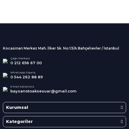
%100 Güvenli
Alışveriş
256Bit SSL sertifikası
İndirimli Ürünler
Tüm siparişleriniz 2 iş günü içerisinde
kargolanmaktadır.
Kocasinan Merkez Mah. İlker Sk. No:13/A Bahçelievler / İstanbul
Kredi Kartına Taksit
Süper
İndirimler
Tüm Kredi Kartlarına taksit
Çağrı Merkezi
0 212 656 67 00
seçenekleri
Her Ay Her
Kategoride
Whatsapp Sipariş
0 544 262 88 89
E-Mail Adresimiz
baysanotoaksesuar@gmail.com
Kurumsal
Kategoriler