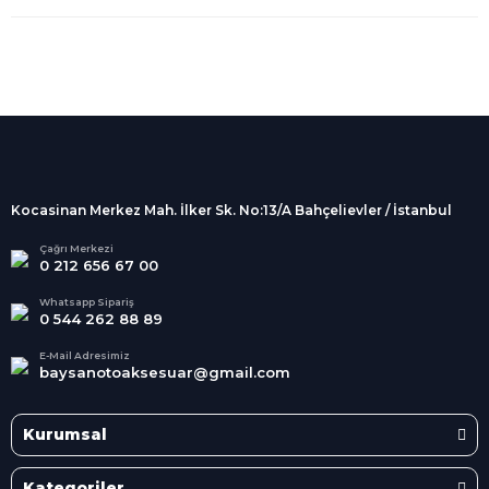
%100 Güvenli
Alışveriş
256Bit SSL sertifikası
İndirimli Ürünler
Tüm siparişleriniz 2 iş günü içerisinde
kargolanmaktadır.
Kocasinan Merkez Mah. İlker Sk. No:13/A Bahçelievler / İstanbul
Kredi Kartına Taksit
Süper
İndirimler
Tüm Kredi Kartlarına taksit
Çağrı Merkezi
0 212 656 67 00
seçenekleri
Her Ay Her
Kategoride
Whatsapp Sipariş
0 544 262 88 89
E-Mail Adresimiz
baysanotoaksesuar@gmail.com
Kurumsal
Kategoriler