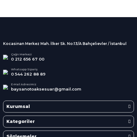
%100 Güvenli
Alışveriş
256Bit SSL sertifikası
İndirimli Ürünler
Tüm siparişleriniz 2 iş günü içerisinde
kargolanmaktadır.
Kocasinan Merkez Mah. İlker Sk. No:13/A Bahçelievler / İstanbul
Kredi Kartına Taksit
Süper
İndirimler
Tüm Kredi Kartlarına taksit
Çağrı Merkezi
0 212 656 67 00
seçenekleri
Her Ay Her
Kategoride
Whatsapp Sipariş
0 544 262 88 89
E-Mail Adresimiz
baysanotoaksesuar@gmail.com
Kurumsal
Kategoriler
Sözleşmeler