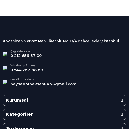
%100 Güvenli
Alışveriş
256Bit SSL sertifikası
İndirimli Ürünler
Tüm siparişleriniz 2 iş günü içerisinde
kargolanmaktadır.
Kocasinan Merkez Mah. İlker Sk. No:13/A Bahçelievler / İstanbul
Kredi Kartına Taksit
Süper
İndirimler
Tüm Kredi Kartlarına taksit
Çağrı Merkezi
0 212 656 67 00
seçenekleri
Her Ay Her
Kategoride
Whatsapp Sipariş
0 544 262 88 89
E-Mail Adresimiz
baysanotoaksesuar@gmail.com
Kurumsal
Kategoriler
Sözleşmeler