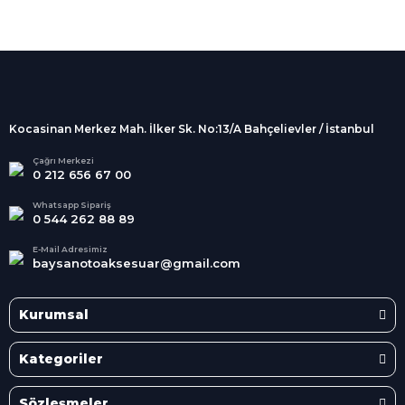
%100 Güvenli
Alışveriş
256Bit SSL sertifikası
İndirimli Ürünler
Tüm siparişleriniz 2 iş günü içerisinde
kargolanmaktadır.
Kocasinan Merkez Mah. İlker Sk. No:13/A Bahçelievler / İstanbul
Kredi Kartına Taksit
Süper
İndirimler
Tüm Kredi Kartlarına taksit
Çağrı Merkezi
0 212 656 67 00
seçenekleri
Her Ay Her
Kategoride
Whatsapp Sipariş
0 544 262 88 89
E-Mail Adresimiz
baysanotoaksesuar@gmail.com
Kurumsal
Kategoriler
Sözleşmeler