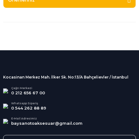
Önerileriniz
%100 Güvenli
Alışveriş
256Bit SSL sertifikası
İndirimli Ürünler
Tüm siparişleriniz 2 iş günü içerisinde
kargolanmaktadır.
Kocasinan Merkez Mah. İlker Sk. No:13/A Bahçelievler / İstanbul
Kredi Kartına Taksit
Süper
İndirimler
Tüm Kredi Kartlarına taksit
Çağrı Merkezi
0 212 656 67 00
seçenekleri
Her Ay Her
Kategoride
Whatsapp Sipariş
0 544 262 88 89
E-Mail Adresimiz
baysanotoaksesuar@gmail.com