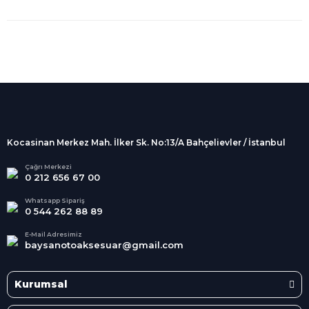
%100 Güvenli
Alışveriş
256Bit SSL sertifikası
İndirimli Ürünler
Tüm siparişleriniz 2 iş günü içerisinde
kargolanmaktadır.
Kocasinan Merkez Mah. İlker Sk. No:13/A Bahçelievler / İstanbul
Kredi Kartına Taksit
Süper
İndirimler
Tüm Kredi Kartlarına taksit
Çağrı Merkezi
0 212 656 67 00
seçenekleri
Her Ay Her
Kategoride
Whatsapp Sipariş
0 544 262 88 89
E-Mail Adresimiz
baysanotoaksesuar@gmail.com
Kurumsal