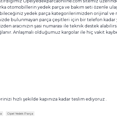
eştirdiğimiz Opelyedekparcaonline.com sitemiz üzerinden
a otomobillerin yedek parça ve bakım seti özenle ulaş
labileceğiniz yedek parça kategorilerimizden orijinal ve
 ilimizde bulunmayan parça çeşitleri için bir telefon kad
den aracınızın şasi numarası ile teknik destek alabilirsi
ğlanır. Anlaşmalı olduğumuz kargolar ile hiç vakit kay
rinizi hızlı şekilde kapınıza kadar teslim ediyoruz .
ça
Opel Yedek Parça