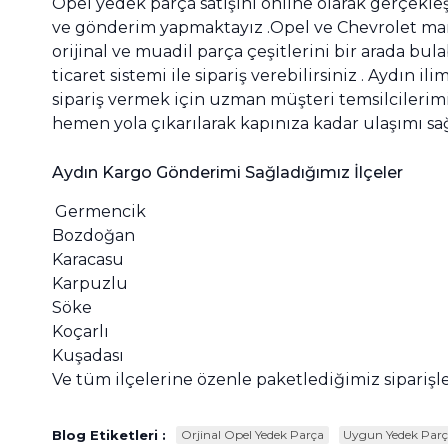
Opel yedek parça satışını online olarak gerçekl
ve gönderim yapmaktayız .Opel ve Chevrolet mark
orijinal ve muadil parça çeşitlerini bir arada bu
ticaret sistemi ile sipariş verebilirsiniz . Aydın
sipariş vermek için uzman müşteri temsilcilerimiz
hemen yola çıkarılarak kapınıza kadar ulaşımı sa
Aydın Kargo Gönderimi Sağladığımız İlçeler
Germencik
Bozdoğan
Karacasu
Karpuzlu
Söke
Koçarlı
Kuşadası
Ve tüm ilçelerine özenle paketlediğimiz siparişle
Blog Etiketleri :
Orjinal Opel Yedek Parça
Uygun Yedek Par