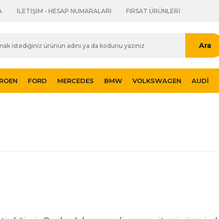
A
İLETİŞİM - HESAP NUMARALARI
FIRSAT ÜRÜNLERİ
Ara
TROEN
FORD
MERCEDES
BMW
VOLKSWAGEN
AUDI