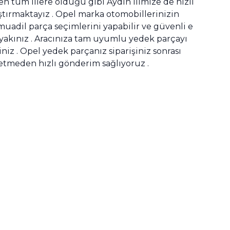
 tüm illere olduğu gibi Aydın ilimize de hızlı
tırmaktayız . Opel marka otomobillerinizin
 muadil parça seçimlerini yapabilir ve güvenli e
ar yakınız . Aracınıza tam uyumlu yedek parçayı
niz . Opel yedek parçanız siparişiniz sonrası
betmeden hızlı gönderim sağlıyoruz .