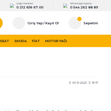
Çağrı Merkezi
Whatsapp Sipariş
0 212 656 67 00
0 544 262 88 89
Giriş Yap
/
Kayıt Ol
Sepetim
SEAT
SKODA
FIAT
MOTOR YAĞI
01-11-2021
19:17