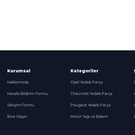
Kredi Kartına Taksit
nü içerisinde
Tüm Kredi Kartlarına taksit
seçenekleri
Kurumsal
Kategoriler
Hakkımızda
Opel Yedek Parça
Havale Bildirim Formu
Chevrolet Yedek Parça
İletişim Formu
Peugeot Yedek Parça
Bize Ulaşın
Motor Yağı ve Bakım