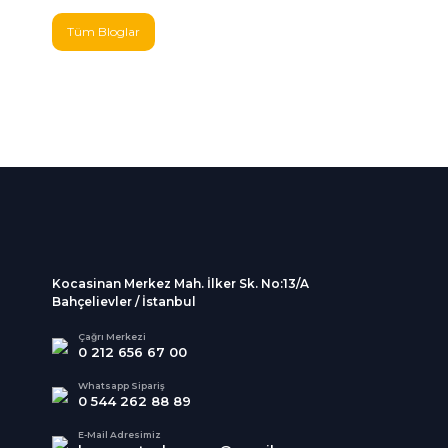
Tüm Bloglar
%100 Güvenli
İndirimli Ürünler
Alışveriş
Tüm siparişleriniz 2 iş gü
256Bit SSL sertifikası
kargolanmaktadır.
Kocasinan Merkez Mah. İlker Sk. No:13/A
Bahçelievler / İstanbul
Çağrı Merkezi
0 212 656 67 00
Whatsapp Sipariş
0 544 262 88 89
E-Mail Adresimiz