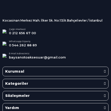
256Bit SSL sertifikası
İndirimli Ürünler
Tüm siparişleriniz 2 iş günü içerisinde
kargolanmaktadır.
Kocasinan Merkez Mah. İlker Sk. No:13/A Bahçelievler / İstanbul
Kredi Kartına Taksit
Süper
İndirimler
Tüm Kredi Kartlarına taksit
Çağrı Merkezi
0 212 656 67 00
seçenekleri
Her Ay Her
Kategoride
Whatsapp Sipariş
0 544 262 88 89
E-Mail Adresimiz
baysanotoaksesuar@gmail.com
Kurumsal
Kategoriler
Sözleşmeler
Yardım