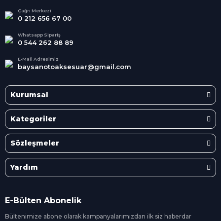
İndirimler
Tüm Kredi Kartlarına taksit
Çağrı Merkezi
0 212 656 67 00
seçenekleri
Her Ay Her
Kategoride
Whatsapp Sipariş
0 544 262 88 89
E-Mail Adresimiz
baysanotoaksesuar@gmail.com
Kurumsal
Kategoriler
Sözleşmeler
Yardım
E-Bülten Abonelik
Bültenimize abone olarak kampanyalarımızdan ilk siz
haberdar