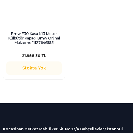
Bmw F30 Kasa N13 Motor
Külbütör Kapağı Bmw Orjinal
Malzeme 11127646553
21.988,30 TL
Stokta Yok
%100 Güvenli
Alışveriş
256Bit SSL sertifikası
İndirimli Ürünler
Tüm siparişleriniz 2 iş günü içerisinde
kargolanmaktadır.
Kocasinan Merkez Mah. İlker Sk. No:13/A Bahçelievler / İstanbul
Kredi Kartına Taksit
Süper