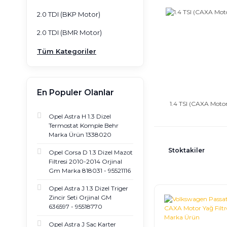
2.0 TDI (BKP Motor)
2.0 TDI (BMR Motor)
Tüm Kategoriler
En Populer Olanlar
1.4 TSI (CAXA Moto
Opel Astra H 1.3 Dizel
Termostat Komple Behr
Marka Ürün 1338020
Stoktakiler
Opel Corsa D 1.3 Dizel Mazot
Filtresi 2010-2014 Orjinal
Gm Marka 818031 - 95521116
Opel Astra J 1.3 Dizel Triger
Zincir Seti Orjinal GM
636597 - 95518770
Opel Astra J Sac Karter