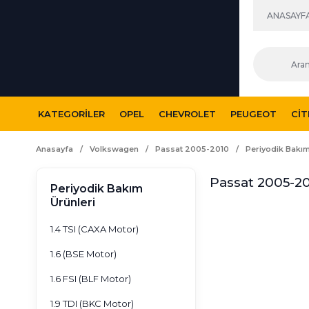
ANASAYF
KATEGORILER
OPEL
CHEVROLET
PEUGEOT
CI
Anasayfa
Volkswagen
Passat 2005-2010
Periyodik Bakım
Passat 2005-20
Periyodik Bakım
Ürünleri
1.4 TSI (CAXA Motor)
1.6 (BSE Motor)
1.6 FSI (BLF Motor)
1.9 TDI (BKC Motor)