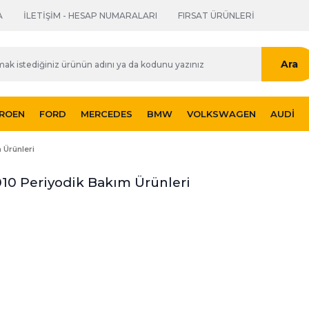
A
İLETİŞİM - HESAP NUMARALARI
FIRSAT ÜRÜNLERİ
Ara
TROEN
FORD
MERCEDES
BMW
VOLKSWAGEN
AUDI
 Ürünleri
10 Periyodik Bakım Ürünleri