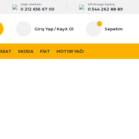
Çağrı Merkezi
Whatsapp Sipariş
0 212 656 67 00
0 544 262 88 89
Giriş Yap
/
Kayıt Ol
Sepetim
SEAT
SKODA
FIAT
MOTOR YAĞI