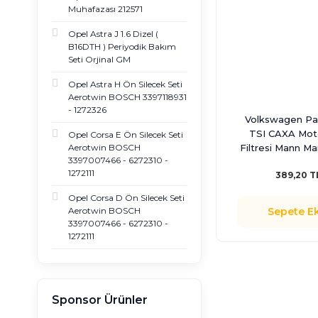
Muhafazası 212571
Opel Astra J 1.6 Dizel (
B16DTH ) Periyodik Bakım
Seti Orjinal GM
Opel Astra H Ön Silecek Seti
Aerotwin BOSCH 3397118931
- 1272326
Volkswagen Pas
TSI CAXA Mot
Opel Corsa E Ön Silecek Seti
Filtresi Mann Ma
Aerotwin BOSCH
3397007466 - 6272310 -
1272111
389,20 T
Opel Corsa D Ön Silecek Seti
Sepete Ek
Aerotwin BOSCH
3397007466 - 6272310 -
1272111
Sponsor Ürünler