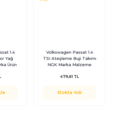
sat 1.4
Volkswagen Passat 1.4
or Yağ
TSI Ateşleme Buji Takımı
rka Ürün
NGK Marka Malzeme
101905626 - 5758
L
479,61 TL
le
Stokta Yok